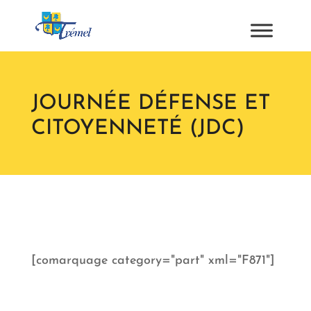
JOURNÉE DÉFENSE ET
CITOYENNETÉ (JDC)
[comarquage category="part" xml="F871"]